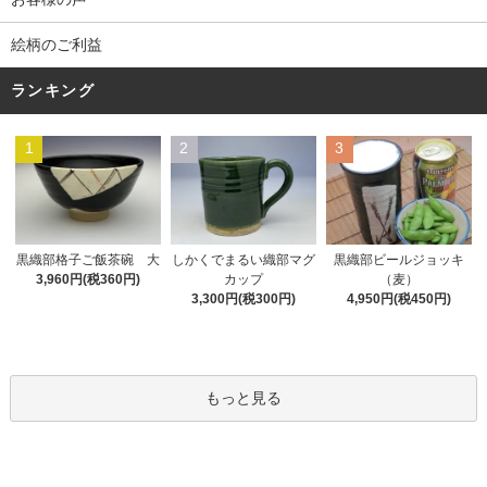
絵柄のご利益
ランキング
1
2
3
黒織部格子ご飯茶碗 大
しかくでまるい織部マグ
黒織部ビールジョッキ
3,960円(税360円)
カップ
（麦）
3,300円(税300円)
4,950円(税450円)
もっと見る