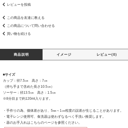
レビューを投稿
この商品を友達に教える
この商品について問い合わせる
買い物を続ける
商品説明
イメージ
レビュー(0)
■サイズ
カップ：径7.5㎝ 高さ：7㎝
（持ち手まで含めた長さ10.5㎝）
ソーサー：径13.5㎝ 高さ：1.5㎝
※8分目まで約120ml入ります。
・手作りの為、個体差があり、5㎜～1㎝程度の誤差が生じることがあります。
・電子レンジ使用可、食洗器は使わずなるべく手洗い推奨します。
・器のお手入れは
こちらのページを
参照ください。