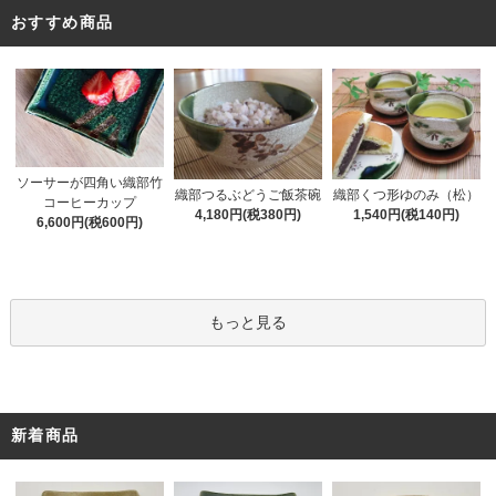
おすすめ商品
ソーサーが四角い織部竹
織部くつ形ゆのみ（松）
織部つるぶどうご飯茶碗
コーヒーカップ
1,540円(税140円)
4,180円(税380円)
6,600円(税600円)
もっと見る
新着商品