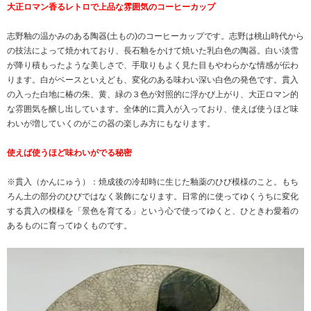
大正ロマン香るレトロで上品な雰囲気のコーヒーカップ
志野釉の温かみのある陶器(土もの)のコーヒーカップです。志野は桃山時代から
の技法によって焼かれており、長石釉をかけて焼いた乳白色の陶器。白い淡雪
が降り積もったような美しさで、手取りもよく見た目もやわらかな情感が伝わ
ります。白がベースといえども、変化のある味わい深い白色の発色です。貫入
の入った白地に椿の朱、黄、緑の３色が対照的に浮かび上がり、大正ロマン的
な雰囲気を醸し出しています。全体的に貫入が入っており、使えば使うほど味
わいが増していくのがこの器の楽しみ方にもなります。
使えば使うほど味わいがでる秘密
※貫入（かんにゅう）：焼成後の冷却時に生じた釉薬のひび模様のこと。もち
ろん土の部分のひびではなく装飾になります。日常的に使ってゆくうちに変化
する貫入の模様を「景色を育てる」という心で使ってゆくと、ひときわ愛着の
あるものに育ってゆくものです。