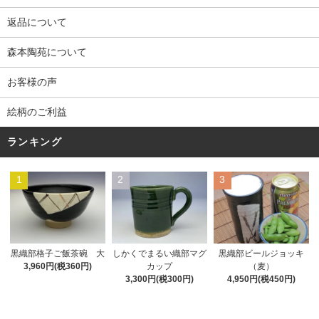
返品について
森本陶苑について
お客様の声
絵柄のご利益
ランキング
1
2
3
黒織部格子ご飯茶碗 大
しかくでまるい織部マグ
黒織部ビールジョッキ
3,960円(税360円)
カップ
（麦）
3,300円(税300円)
4,950円(税450円)