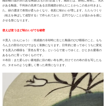
織部釉の温かみのある陶器(土もの)のお皿です。織部とは、緑色に発色し、光沢
がある釉薬。千利休の高弟である古田織部が好んだことからこの名が付きまし
た。緑の濃淡で表情が柔らかくなり、色彩に味わいが増します。たたらづくり
（粘土を伸ばして成型する）で作られており、正円でないことが温かみを感じ
させる形になります。
使えば使うほど味わいがでる秘密
※貫入（かんにゅう）：焼成後の冷却時に生じた釉薬のひび模様のこと。もち
ろん土の部分のひびではなく装飾になります。日常的に使ってゆくうちに変化
する貫入の模様を「景色を育てる」という心で使ってゆくと、ひときわ愛着の
あるものに育ってゆくものです。
※布目：まだ柔らかい素地肌に目の粗い布を押し付けてその布の目を写したも
の。タオルのような優しく整った表情になります。